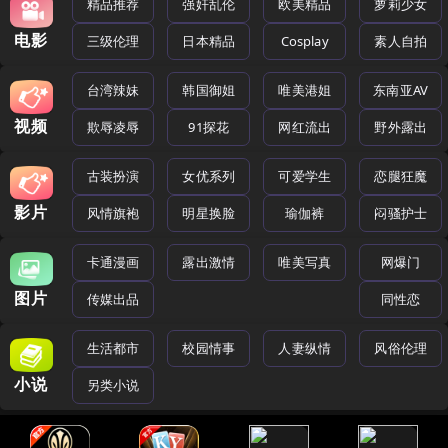
精品推荐
强奸乱伦
欧美精品
萝莉少女
电影
三级伦理
日本精品
Cosplay
素人自拍
台湾辣妹
韩国御姐
唯美港姐
东南亚AV
视频
欺辱凌辱
91探花
网红流出
野外露出
古装扮演
女优系列
可爱学生
恋腿狂魔
影片
风情旗袍
明星换脸
瑜伽裤
闷骚护士
卡通漫画
露出激情
唯美写真
网爆门
图片
传媒出品
同性恋
生活都市
校园情事
人妻纵情
风俗伦理
小说
另类小说