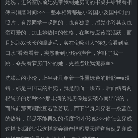
她洗，进浴室以前她先带我到她房间的书桌并给我看相
簿来消磨时间>>>一整本相簿都是小玲国小及国中时的
照片，有跟同学一起照的，也有独照，感觉小玲其实也
蛮可爱的，加上她热情的性格，在学校应该蛮活跃，而
且她那双长长的眼睫毛，实在蛮吸引人“你怎么看到流
口水”看着看着，突然听到小玲的声音，害吓了我一
跳，�头看着房门外的她，更差点让我流鼻血>
洗澡后的小玲，上半身只穿着一件墨绿色的肚脐==a没
错，那是中国式的肚兜，就是前面一块布，后面结着两
根绳子的那种>>>那丰满的乳房像是要破布而出似的，
而胸前那两颗跳豆若隐若现，而下半身则穿着一条蓝色
的热裤，那是不能再短的程度“玲小玲姐>>>你怎么穿成
这样”她回说:“我这样穿会很奇怪吗夏天睡觉当然是穿成