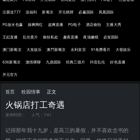
注册送777
送福利
新葡京
开元棋牌
必赢国际
凤凰国际
PG放水包赢
操爽网红
超爽直播
PG电子
酒店偷拍
主播大秀
王妃直播
乱伦黄片
偷拍私处
趣夜直播
夜场嫩模
必发国际
澳门新葡京
大发娱乐
澳門新葡京
永利皇宫
91免费看片
大發娱乐
636新葡京
激情裸聊
九鼎国际
经典三级片
抖音乱伦
好色直播
开元官方
首页
校园情事
正文
火锅店打工奇遇
发布时间：
人气：741
记得那年我十九岁，是高三的暑假，并不喜欢念书的