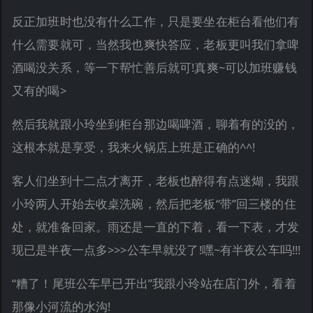
反正加班时也没有什么工作，只是要坐在柜台看他们有
什么需要就可，当然我也爽快答应，老板更叫我们拿啤
酒喝没关系，等一下帮忙善后就可!真爽~可以加班赚钱
又有的喝>
然后我就跟小玲坐到柜台那边喝啤酒，聊着有的没的，
这根本就是享受，我来火锅店上班是正确的^^!
客人们坐到十二点才离开，老板也醉得有点迷煳，我跟
小玲两人开始去收桌洗碗，然后把老板“带”回三楼的住
处，就准备回家。雨还是一直的下着，看一下表，才发
现已是半夜一点多>>>公车早就没了!嘿~有半夜公车吗!!!
“糟了！尾班公车早已开出”我跟小玲站在店门外，看着
那像小河流的水沟!