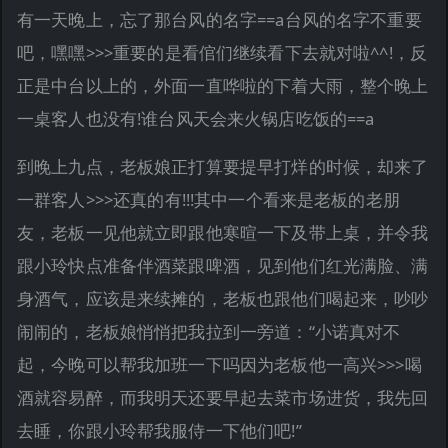
有一天晚上，忘了那台风的名字==a台风的名字不重要
吧，嘿嘿>>>重要的是看倌们继续看下去就对啦^^!，反
正是中台以上的，外面一直哗啦的下着大雨，整个晚上
一桌客人也没有!谁台风天会来火锅店吃饭的==a
到晚上九点，老板娘正打算要提早打烊的时候，却来了
一群客人>>>还真的有!!!其中一个看来是老板的老朋
友，老板一见他就立即跟他寒暄一下及带上桌，并令我
跟小玲快点准备伴酒菜跟啤酒，见到他们红光满脸、满
身酒气，应该是来续摊的，老板也跟他们喝起来，吵吵
闹闹的，老板娘悄悄把我拉到一旁道：“小诺真对不
起，今晚可以帮我加班一下吗因为老板他一高兴>>>喝
酒就容易醉，而我明天还要早起去菜市场进货，我先回
去睡，你跟小玲帮我服侍一下他们吧!”