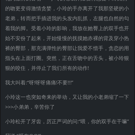
的吻更变得激情贪婪，小玲的手亦离开了我那坚硬的小
老弟，转而把手插进我的头发内乱抓，左腿也自然的勾
着我的脚。受着小玲的影响，我放在她臀上的双手也开
始不安份了起来，开始慢慢的抚摸她赤裸的背及穿小热
裤的臀部，那充满弹性的臀部让我爱不惜手，贪恋的用
指头在上面打圈。突然，正在舌吻中的舌头，被小玲狠
狠的咬住，并停止了我们所有的动作!
我大叫着:“呀!呀呀痛痛!不要!!!”
小玲这一也突如奇来的举动，又让我的小老弟缩了一下
>>>小弟弟，辛苦你了
小玲松开了牙齿，厉正严词的问:“喂，你的双手在干嘛”