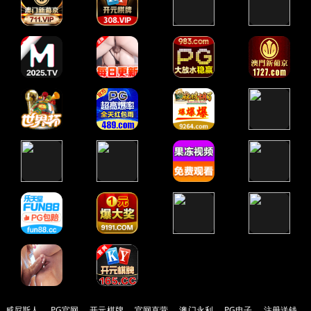
威尼斯人
PG官网
开元棋牌
官网直营
澳门永利
PG电子
注册送钱