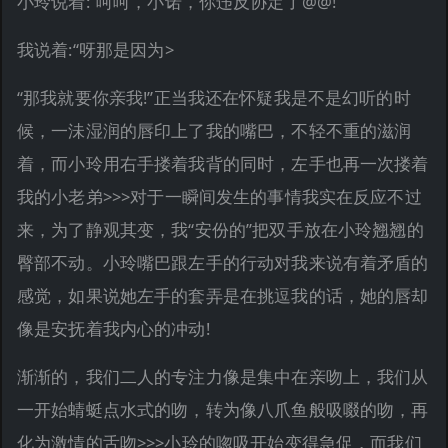
小玲说着:“呵呵，小诺，你违反协定了@@!”
我说着:“呀那是因为>
“那我就要你亲我!”正当我还在怀疑我是不是幻听的时
候，一沬湿润的唇印上了我的嘴巴，不轻不重的滋润
着，而小玲用右手搂着我背的同时，左手也再一次搂着
我的小老弟>>>对于一瞬间发生的事情我实在反应不过
来，为了静观其变，我“安份的”把双手放在小玲翘翘的
臀部不动。小玲嘴巴跟左手的行动对我来说有着矛盾的
感觉，如果说她左手的套弄是在挑逗我的话，她的唇却
像是安抚着我内心的冲动!
渐渐的，我们二人的专注力像是集中在亲吻上，我们从
一开始蜻蜓点水式的吻，转为像八爪鱼般吸啜的吻，再
化为激情的舌吻>>>小玲的唿吸开始变得急促，而我们