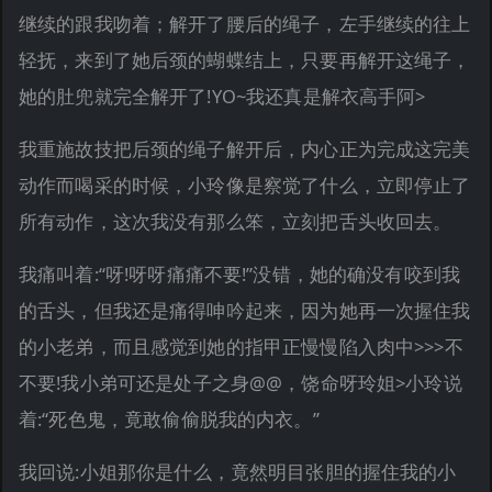
继续的跟我吻着；解开了腰后的绳子，左手继续的往上
轻抚，来到了她后颈的蝴蝶结上，只要再解开这绳子，
她的肚兜就完全解开了!YO~我还真是解衣高手阿>
我重施故技把后颈的绳子解开后，内心正为完成这完美
动作而喝采的时候，小玲像是察觉了什么，立即停止了
所有动作，这次我没有那么笨，立刻把舌头收回去。
我痛叫着:“呀!呀呀痛痛不要!”没错，她的确没有咬到我
的舌头，但我还是痛得呻吟起来，因为她再一次握住我
的小老弟，而且感觉到她的指甲正慢慢陷入肉中>>>不
不要!我小弟可还是处子之身@@，饶命呀玲姐>小玲说
着:“死色鬼，竟敢偷偷脱我的内衣。”
我回说:小姐那你是什么，竟然明目张胆的握住我的小