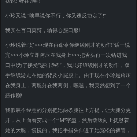
我说:“呀在@@!”
小玲又说:“唉早说你不行，你又违反协定了!”
我实在百口莫辩，输得心服口服!
小玲说着:“好>>>现在再命令你继续刚才的动作!”话一说
完>>>小玲立即跨压在我身上>>>把舌头再一次钻进我
口中!为了接受“惩罚@@”，我只好继续刚才的动作，双
手继续游走在她的背及小屁股上。由于现在小玲是跨压
在我身上，两腿分在我两侧，嘿嘿，我突然想到了一个
恶作剧!
我假装不经意的分别把她两条腿往上方提，让大腿分更
开，从上而看变成一个“M”字型，然后缓缓向上抚慰着
她的大腿，慢慢的，我把手指头伸进了她宽松的裤管，