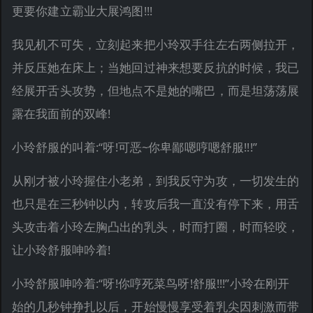
更要你建立霸业大展鸿图!!!
我见机不可失，立刻起来把小玲双手往左右两侧拉开，
并反压她在床上；当她回过神来想要反抗的时候，我已
经展开舌头攻势，但地点不是她的嘴巴，而是坦荡荡展
露在我面前的双峰!
小玲舒服的叫着:“呀!可恶~你卑鄙嗯哼嗯舒服!!!”
从刚才被小玲握住小老弟，到我反守为攻，一切发生的
也只是在三秒钟以内，转攻后我一直没有停下来，用舌
头攻击着小玲左胸凸出的乳头，时而打圈，时而轻咬，
让小玲舒服呻吟着!
小玲舒服呻吟着:“呀!你哼死菜鸟呀!舒服!!!”小玲在刚开
始的几秒钟挣扎以后，开始慢慢享受着乳尖因刺激而带