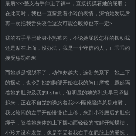
最后>>>整支右手伸进了裤中，直接抚摸着她的屁股；
在此同时，我也一直留意着小玲的表情，深怕她发现后
再一次把我舌头咬住这次可能会咬掉也不一定>
我的右手早已处身小热裤内，不论她屁股怎样的摆动我
还是贴在上面，没办法，我是一个守信的人，正乖乖的
接受惩罚@@!
而她越是摆脱不了，动作亦越大，连带关系下，她上下
的摆动，也令到她的胸部开始在我的胸口摩擦，虽然隔
着她的肚兜及我的t-shirt，但明显的她的乳头早已坚挺
起来，正在不自觉的诱惑着我>>>隔靴骚痒总是难耐，
我比较闲的左手开始慢慢往上移，来到小玲腰后的肚兜
绳子，随着她身体的上下摆动而轻轻的拉解开蝴蝶结，
小玲并没有发觉，像是享受着我右手在屁股上的爱抚，