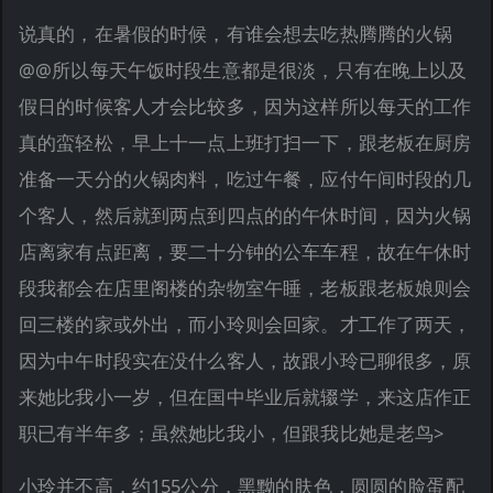
说真的，在暑假的时候，有谁会想去吃热腾腾的火锅
@@所以每天午饭时段生意都是很淡，只有在晚上以及
假日的时候客人才会比较多，因为这样所以每天的工作
真的蛮轻松，早上十一点上班打扫一下，跟老板在厨房
准备一天分的火锅肉料，吃过午餐，应付午间时段的几
个客人，然后就到两点到四点的的午休时间，因为火锅
店离家有点距离，要二十分钟的公车车程，故在午休时
段我都会在店里阁楼的杂物室午睡，老板跟老板娘则会
回三楼的家或外出，而小玲则会回家。才工作了两天，
因为中午时段实在没什么客人，故跟小玲已聊很多，原
来她比我小一岁，但在国中毕业后就辍学，来这店作正
职已有半年多；虽然她比我小，但跟我比她是老鸟>
小玲并不高，约155公分，黑黝的肤色，圆圆的脸蛋配