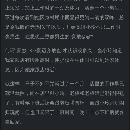
上短发，加上工作时的干劲及体力，活像一个小男生，
不过每次看到她因身材矮小而显得更为丰满的双峰，总
是令我脸红赤热!久了以后，开始觉得小玲不只工作时
像男生，在思想上更像男生的“豪放@@”!
何谓“豪放”>>>豪迈奔放也!才认识没多久，当小玲知道
我家跟店有段距离时，便提议在午休时可以到她家休
息，因为她家跟店很近!
就这样，日子不知不觉就过了一个月，店里的工作早已
驾轻就熟，而在店里跟小玲、老板和老板娘已混得很熟
了，有时候下班后还会跟老板喝两杯，而跟小玲则玩闹
归玩闹，但也只局限于上班时间，晚上十点下班后就各
自回家。