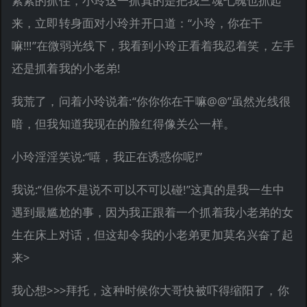
紧紧的抓住，小玲这一抓真的是把我三魂七魄也抓起
来，立即转身面对小玲并开口道：“小玲，你在干
嘛!!!”在微弱光线下，我看到小玲正看着我忍着笑，左手
还是抓着我的小老弟!
我荒了，问着小玲说着:“你你你在干嘛@@”虽然光线很
暗，但我知道我现在的脸红得像关公一样。
小玲淫淫笑说:“嘻，我正在诱惑你呢!”
我说:“但你不是说不可以不可以碰!”这真的是我一生中
遇到最尴尬的事，因为我正跟着一个抓着我小老弟的女
生在床上对话，但这却令我的小老弟更加莫名兴奋了起
来>
我心想>>>拜托，这种时候你大哥快被吓得缩阳了，你