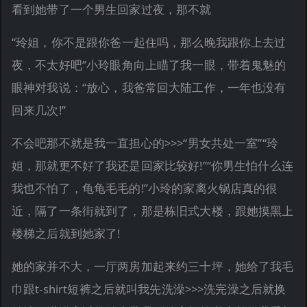
看到她带了一个男生回家过夜，那不就
“玲姐，你不是跟你爸一起住吗，那么晚我跟你上去过
夜，不太好吧”小玲眼角向上瞄了我一眼，带着鬼魅的
眼神对我说：“放心，我爸常回大陆工作，一年也没有
回来几次!”
不会吧那不就是我一直担心的>>>“男女共处一室”“玲
姐，那就更不好了我还是回家比较好!”“你男生怕什么连
我也不怕了，龟龟毛毛的!”小玲的家离火锅店真的很
近，隔了一条街就到了，那是栋旧式大楼，跟她摸黑上
楼梯之后就到她家了!
她的家并不大，一厅两房加起来约三十坪，她给了我毛
巾跟t-shirt短裤之后就叫我先洗澡>>>洗完澡之后就换