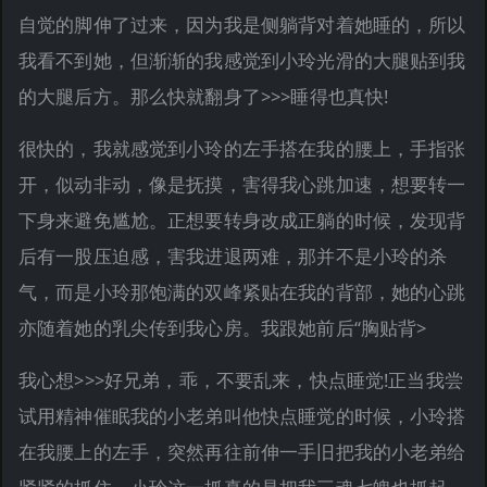
自觉的脚伸了过来，因为我是侧躺背对着她睡的，所以
我看不到她，但渐渐的我感觉到小玲光滑的大腿贴到我
的大腿后方。那么快就翻身了>>>睡得也真快!
很快的，我就感觉到小玲的左手搭在我的腰上，手指张
开，似动非动，像是抚摸，害得我心跳加速，想要转一
下身来避免尴尬。正想要转身改成正躺的时候，发现背
后有一股压迫感，害我进退两难，那并不是小玲的杀
气，而是小玲那饱满的双峰紧贴在我的背部，她的心跳
亦随着她的乳尖传到我心房。我跟她前后“胸贴背>
我心想>>>好兄弟，乖，不要乱来，快点睡觉!正当我尝
试用精神催眠我的小老弟叫他快点睡觉的时候，小玲搭
在我腰上的左手，突然再往前伸一手旧把我的小老弟给