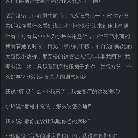
这样!”眼前这景象真的会让人想入非非阿>
话是没错，但在男生面前，也应该忌讳一下吧“你还没
告诉我你看什么看到流口水”小玲边说边来到床上盘腿
坐着正对着我>>>因为小玲采用盘坐，而坐在书桌前的
我看着她的时候，目光自然的向下移，不自觉的瞄她的
大腿跟小热裤，那宽松的裤管让人想入非非我回说:“我
哪有流口水，只是看到穿校服裙子的你，觉得好笑!”“什
么好笑”小玲带点要杀人的语气问我!
我说:“呀!没什么>>>我累了，我去客厅的沙发睡吧!”
小玲说:“那是木造的，那么硬怎么睡!”
我又说:“那你是说让我睡你爸的床啰”
小玲回说:“我爸的睡房是锁住的，我没有钥匙耶!”